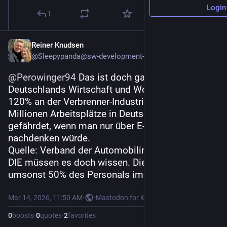
Login
1
Reiner Knudsen
@Sleepypanda@sw-development-is.social
@
Perowinger94
 Das ist doch ganz einfach. 
Deutschlands Wirtschaft und Wohlstand hängt zu 
120% an der Verbrenner-Industrie. Fast 80 
Millionen Arbeitsplätze in Deutschland wären 
gefährdet, wenn man nur über E-Autos 
nachdenken würde.
Quelle: Verband der Automobilindustrie. Na, und 
DIE müssen es doch wissen. Die stellen ja nicht 
umsonst 50% des Personals im Bundestag.
Mar 14, 2026, 11:50 AM
·
·
Mastodon for iOS
0
boosts
·
0
quotes
·
2
favorites