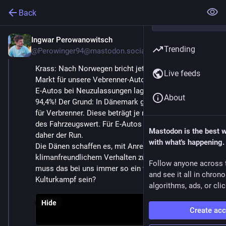
Back
Ingwar Perowanowitsch
Mar 14
Trending
@Perowinger94@mastodon.social
Krass: Nach Norwegen bricht jetzt auch der dänische 
Live feeds
Markt für unsere Vebrenner-Autos weg. Der Anteil von 
E-Autos bei Neuzulassungen lag bei Privatkunden bei 
About
94,4%! Der Grund: In Dänemark gibt eine „Luxussteuer“ 
für Verbrenner. Diese beträgt je nach Modell 25-150% 
des Fahrzeugswert. Für E-Autos fällt diese Steuer weg, 
Mastodon is the best 
daher der Run.
with what's happening.
Die Dänen schaffen es, mit Anreizen, die Menschen zu 
klimanfreundlichem Verhalten zu bringen. Warum 
Follow anyone across 
muss das bei uns immer so ein völlig blöder 
and see it all in chron
Kulturkampf sein?
algorithms, ads, or clic
Hide
Create ac